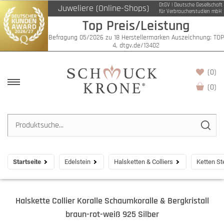
DtGV | Deutsche Gesellschaft
Juweliere (Online-Shops)
für Verbraucherstudien mbH
Top Preis/Leistung
Befragung 05/2026 zu 18 Herstellermarken Auszeichnung: TOP
4, dtgv.de/13402
(0)
(
0
)
Startseite
Edelstein
Halsketten & Colliers
Ketten St
Halskette Collier Koralle Schaumkoralle & Bergkristall
braun-rot-weiß 925 Silber