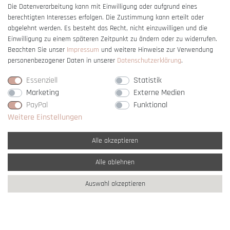
Die Datenverarbeitung kann mit Einwilligung oder aufgrund eines
berechtigten Interesses erfolgen. Die Zustimmung kann erteilt oder
Vertrag widerrufen
abgelehnt werden. Es besteht das Recht, nicht einzuwilligen und die
Einwilligung zu einem späteren Zeitpunkt zu ändern oder zu widerrufen.
Beachten Sie unser
Impressum
und weitere Hinweise zur Verwendung
personenbezogener Daten in unserer
Daten­schutz­erklärung
.
Essenziell
Statistik
Marketing
Externe Medien
PayPal
Funktional
Weitere Einstellungen
Alle akzeptieren
Alle ablehnen
* Alle Preise verstehen sich inkl. gesetzl. MwSt. und
zzgl. Versandkosten
Auswahl akzeptieren
** Nur innerhalb Deutschlands
© copyright 2007-2026 Schmuck Krone / Alle
Rechte vorbehalten / powered by
createyourtemplate