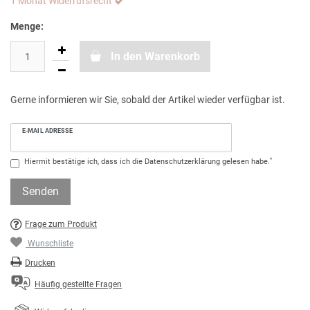
1 Monat Widerrufsrecht
Menge:
In den Warenkorb
Gerne informieren wir Sie, sobald der Artikel wieder verfügbar ist.
E-MAIL ADRESSE
*
Hiermit bestätige ich, dass ich die
Daten­schutz­erklärung
gelesen habe.
Senden
Frage zum Produkt
Wunschliste
Drucken
Häufig gestellte Fragen