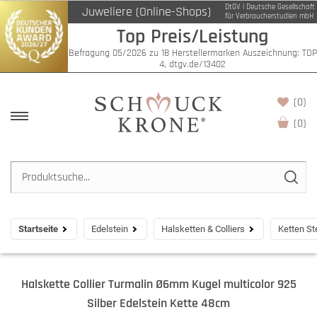
DtGV | Deutsche Gesellschaft
Juweliere (Online-Shops)
für Verbraucherstudien mbH
Top Preis/Leistung
Befragung 05/2026 zu 18 Herstellermarken Auszeichnung: TOP
4, dtgv.de/13402
(0)
(
0
)
Startseite
Edelstein
Halsketten & Colliers
Ketten St
Halskette Collier Turmalin Ø6mm Kugel multicolor 925
Silber Edelstein Kette 48cm