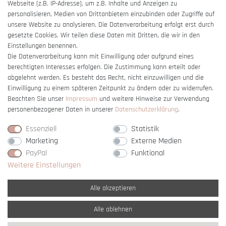
Webseite (z.B. IP-Adresse), um z.B. Inhalte und Anzeigen zu
Barrierefreiheitserklärung
personalisieren, Medien von Drittanbietern einzubinden oder Zugriffe auf
unsere Website zu analysieren. Die Datenverarbeitung erfolgt erst durch
gesetzte Cookies. Wir teilen diese Daten mit Dritten, die wir in den
Einstellungen benennen.
Die Datenverarbeitung kann mit Einwilligung oder aufgrund eines
berechtigten Interesses erfolgen. Die Zustimmung kann erteilt oder
Vertrag widerrufen
abgelehnt werden. Es besteht das Recht, nicht einzuwilligen und die
Einwilligung zu einem späteren Zeitpunkt zu ändern oder zu widerrufen.
Beachten Sie unser
Impressum
und weitere Hinweise zur Verwendung
personenbezogener Daten in unserer
Daten­schutz­erklärung
.
Essenziell
Statistik
Marketing
Externe Medien
PayPal
Funktional
Weitere Einstellungen
Alle akzeptieren
Alle ablehnen
* Alle Preise verstehen sich inkl. gesetzl. MwSt. und
zzgl. Versandkosten