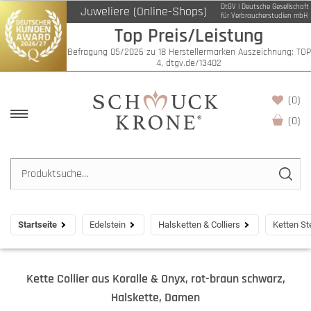
DtGV | Deutsche Gesellschaft
Juweliere (Online-Shops)
für Verbraucherstudien mbH
Top Preis/Leistung
Befragung 05/2026 zu 18 Herstellermarken Auszeichnung: TOP
4, dtgv.de/13402
(0)
(
0
)
Startseite
Edelstein
Halsketten & Colliers
Ketten St
Kette Collier aus Koralle & Onyx, rot-braun schwarz,
Halskette, Damen