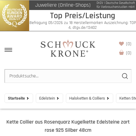
DtGV | Deutsche Gesellschaft
Juweliere (Online-Shops)
für Verbraucherstudien mbH
Top Preis/Leistung
Befragung 05/2026 zu 18 Herstellermarken Auszeichnung: TOP
4, dtgv.de/13402
(0)
(
0
)
Startseite
Edelstein
Halsketten & Colliers
Ketten St
Kette Collier aus Rosenquarz Kugelkette Edelsteine zart
rose 925 Silber 48cm