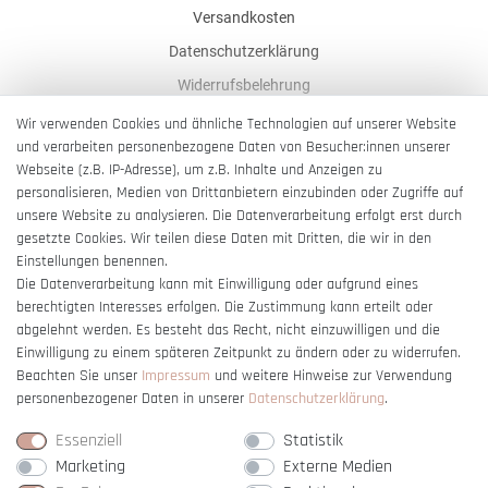
Versandkosten
Datenschutzerklärung
Widerrufsbelehrung
AGB
Wir verwenden Cookies und ähnliche Technologien auf unserer Website
und verarbeiten personenbezogene Daten von Besucher:innen unserer
Impressum
Webseite (z.B. IP-Adresse), um z.B. Inhalte und Anzeigen zu
Barrierefreiheitserklärung
personalisieren, Medien von Drittanbietern einzubinden oder Zugriffe auf
unsere Website zu analysieren. Die Datenverarbeitung erfolgt erst durch
gesetzte Cookies. Wir teilen diese Daten mit Dritten, die wir in den
Einstellungen benennen.
Die Datenverarbeitung kann mit Einwilligung oder aufgrund eines
berechtigten Interesses erfolgen. Die Zustimmung kann erteilt oder
Vertrag widerrufen
abgelehnt werden. Es besteht das Recht, nicht einzuwilligen und die
Einwilligung zu einem späteren Zeitpunkt zu ändern oder zu widerrufen.
Beachten Sie unser
Impressum
und weitere Hinweise zur Verwendung
personenbezogener Daten in unserer
Daten­schutz­erklärung
.
Essenziell
Statistik
Marketing
Externe Medien