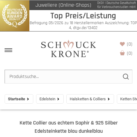
DtGV | Deutsche Gesellschaft
Juweliere (Online-Shops)
für Verbraucherstudien mbH
Top Preis/Leistung
Befragung 05/2026 zu 18 Herstellermarken Auszeichnung: TOP
4, dtgv.de/13402
(0)
(
0
)
Startseite
Edelstein
Halsketten & Colliers
Ketten St
Kette Collier aus echtem Saphir & 925 Silber
Edelsteinkette blau dunkelblau