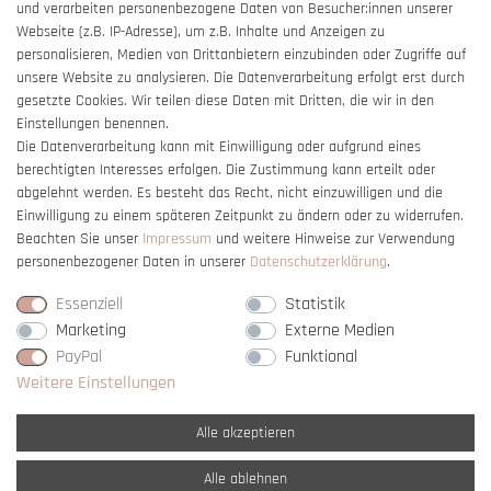
und verarbeiten personenbezogene Daten von Besucher:innen unserer
Impressum
Webseite (z.B. IP-Adresse), um z.B. Inhalte und Anzeigen zu
Barrierefreiheitserklärung
personalisieren, Medien von Drittanbietern einzubinden oder Zugriffe auf
unsere Website zu analysieren. Die Datenverarbeitung erfolgt erst durch
gesetzte Cookies. Wir teilen diese Daten mit Dritten, die wir in den
Einstellungen benennen.
Die Datenverarbeitung kann mit Einwilligung oder aufgrund eines
berechtigten Interesses erfolgen. Die Zustimmung kann erteilt oder
Vertrag widerrufen
abgelehnt werden. Es besteht das Recht, nicht einzuwilligen und die
Einwilligung zu einem späteren Zeitpunkt zu ändern oder zu widerrufen.
Beachten Sie unser
Impressum
und weitere Hinweise zur Verwendung
personenbezogener Daten in unserer
Daten­schutz­erklärung
.
Essenziell
Statistik
Marketing
Externe Medien
PayPal
Funktional
Weitere Einstellungen
Alle akzeptieren
Alle ablehnen