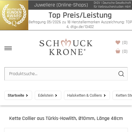
DtGV | Deutsche Gesellschaft
Juweliere (Online-Shops)
für Verbraucherstudien mbH
Top Preis/Leistung
Befragung 05/2026 zu 18 Herstellermarken Auszeichnung: TOP
4, dtgv.de/13402
(0)
(
0
)
Startseite
Edelstein
Halsketten & Colliers
Ketten St
Kette Collier aus Türkis-Howlith, Ø10mm, Länge 48cm