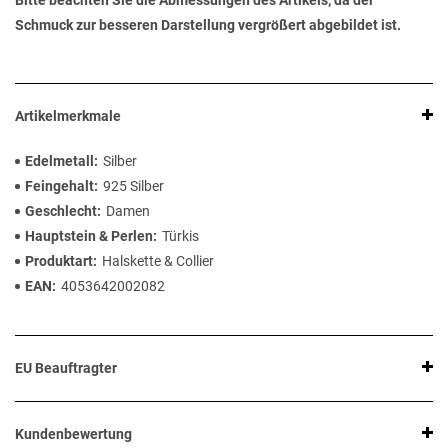
Bitte beachten Sie die Abmessungen des Artikels, da der
Schmuck zur besseren Darstellung vergrößert abgebildet ist.
Artikelmerkmale
Edelmetall
Silber
Feingehalt
925 Silber
Geschlecht
Damen
Hauptstein & Perlen
Türkis
Produktart
Halskette & Collier
EAN
4053642002082
EU Beauftragter
Kundenbewertung