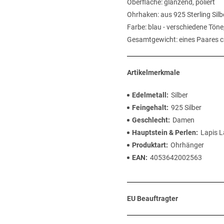
Oberfläche: glänzend, poliert
Ohrhaken: aus 925 Sterling Silb
Farbe: blau - verschiedene Töne
Gesamtgewicht: eines Paares 
Artikelmerkmale
Edelmetall
Silber
Feingehalt
925 Silber
Geschlecht
Damen
Hauptstein & Perlen
Lapis L
Produktart
Ohrhänger
EAN
4053642002563
EU Beauftragter