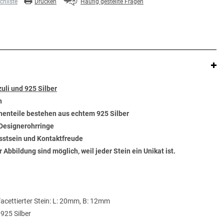
hliste
Drucken
Häufig gestellte Fragen
uli und 925 Silber
n
henteile bestehen aus echtem 925 Silber
 Designerohrringe
usstsein und Kontaktfreude
bbildung sind möglich, weil jeder Stein ein Unikat ist.
facettierter Stein: L: 20mm, B: 12mm
 925 Silber