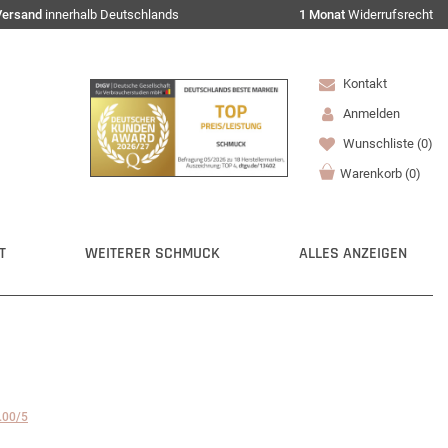
Versand
innerhalb Deutschlands
1 Monat
Widerrufsrecht
Kontakt
Anmelden
Wunschliste
(0)
Warenkorb
(
0
)
T
WEITERER SCHMUCK
ALLES ANZEIGEN
.00/5