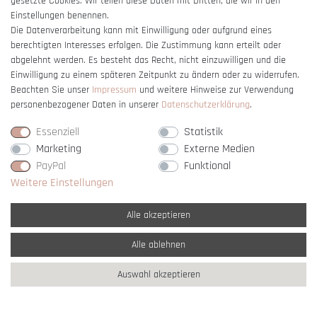
gesetzte Cookies. Wir teilen diese Daten mit Dritten, die wir in den
Einstellungen benennen.
Die Datenverarbeitung kann mit Einwilligung oder aufgrund eines
berechtigten Interesses erfolgen. Die Zustimmung kann erteilt oder
Vertrag widerrufen
abgelehnt werden. Es besteht das Recht, nicht einzuwilligen und die
Einwilligung zu einem späteren Zeitpunkt zu ändern oder zu widerrufen.
Beachten Sie unser
Impressum
und weitere Hinweise zur Verwendung
personenbezogener Daten in unserer
Daten­schutz­erklärung
.
Essenziell
Statistik
Marketing
Externe Medien
PayPal
Funktional
Weitere Einstellungen
Alle akzeptieren
Alle ablehnen
* Alle Preise verstehen sich inkl. gesetzl. MwSt. und
zzgl. Versandkosten
Auswahl akzeptieren
** Nur innerhalb Deutschlands
© copyright 2007-2026 Schmuck Krone / Alle
Rechte vorbehalten / powered by
createyourtemplate