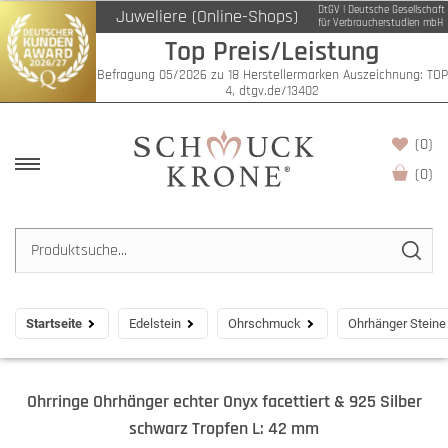
DtGV | Deutsche Gesellschaft
Juweliere (Online-Shops)
für Verbraucherstudien mbH
Top Preis/Leistung
Befragung 05/2026 zu 18 Herstellermarken Auszeichnung: TOP
4, dtgv.de/13402
(0)
(
0
)
Startseite
Edelstein
Ohrschmuck
Ohrhänger Steine
Ohrringe Ohrhänger echter Onyx facettiert & 925 Silber
schwarz Tropfen L: 42 mm