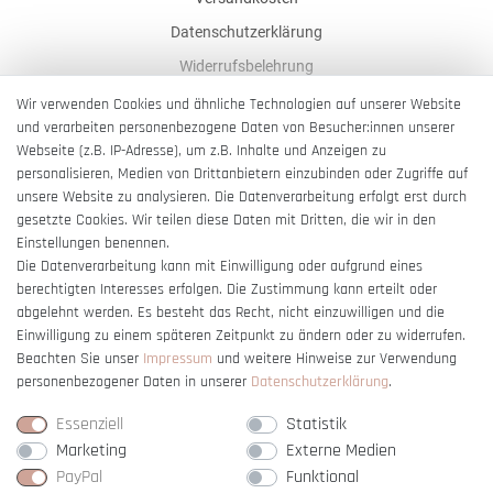
Datenschutzerklärung
Widerrufsbelehrung
AGB
Wir verwenden Cookies und ähnliche Technologien auf unserer Website
und verarbeiten personenbezogene Daten von Besucher:innen unserer
Impressum
Webseite (z.B. IP-Adresse), um z.B. Inhalte und Anzeigen zu
Barrierefreiheitserklärung
personalisieren, Medien von Drittanbietern einzubinden oder Zugriffe auf
unsere Website zu analysieren. Die Datenverarbeitung erfolgt erst durch
gesetzte Cookies. Wir teilen diese Daten mit Dritten, die wir in den
Einstellungen benennen.
Die Datenverarbeitung kann mit Einwilligung oder aufgrund eines
berechtigten Interesses erfolgen. Die Zustimmung kann erteilt oder
Vertrag widerrufen
abgelehnt werden. Es besteht das Recht, nicht einzuwilligen und die
Einwilligung zu einem späteren Zeitpunkt zu ändern oder zu widerrufen.
Beachten Sie unser
Impressum
und weitere Hinweise zur Verwendung
personenbezogener Daten in unserer
Daten­schutz­erklärung
.
Essenziell
Statistik
Marketing
Externe Medien
PayPal
Funktional