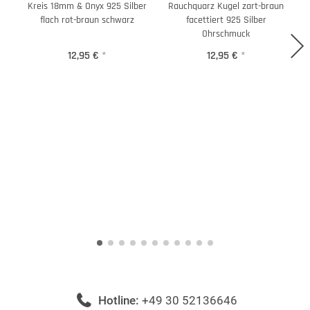
Kreis 18mm & Onyx 925 Silber
Rauchquarz Kugel zart-braun
T
flach rot-braun schwarz
facettiert 925 Silber
Ohrschmuck
12,95 €
*
12,95 €
*
Hotline:
+49 30 52136646