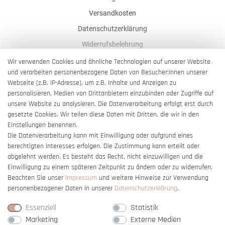
Versandkosten
Datenschutzerklärung
Widerrufsbelehrung
AGB
Wir verwenden Cookies und ähnliche Technologien auf unserer Website
und verarbeiten personenbezogene Daten von Besucher:innen unserer
Impressum
Webseite (z.B. IP-Adresse), um z.B. Inhalte und Anzeigen zu
Barrierefreiheitserklärung
personalisieren, Medien von Drittanbietern einzubinden oder Zugriffe auf
unsere Website zu analysieren. Die Datenverarbeitung erfolgt erst durch
gesetzte Cookies. Wir teilen diese Daten mit Dritten, die wir in den
Einstellungen benennen.
Die Datenverarbeitung kann mit Einwilligung oder aufgrund eines
berechtigten Interesses erfolgen. Die Zustimmung kann erteilt oder
Vertrag widerrufen
abgelehnt werden. Es besteht das Recht, nicht einzuwilligen und die
Einwilligung zu einem späteren Zeitpunkt zu ändern oder zu widerrufen.
Beachten Sie unser
Impressum
und weitere Hinweise zur Verwendung
personenbezogener Daten in unserer
Daten­schutz­erklärung
.
Essenziell
Statistik
Marketing
Externe Medien