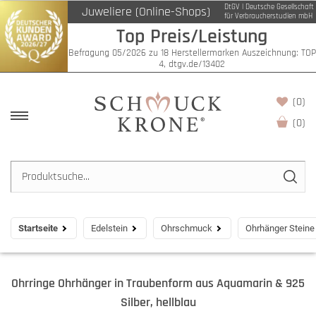
DtGV | Deutsche Gesellschaft
Juweliere (Online-Shops)
für Verbraucherstudien mbH
Top Preis/Leistung
Befragung 05/2026 zu 18 Herstellermarken Auszeichnung: TOP
4, dtgv.de/13402
(0)
(
0
)
Startseite
Edelstein
Ohrschmuck
Ohrhänger Steine
Ohrringe Ohrhänger in Traubenform aus Aquamarin & 925
Silber, hellblau