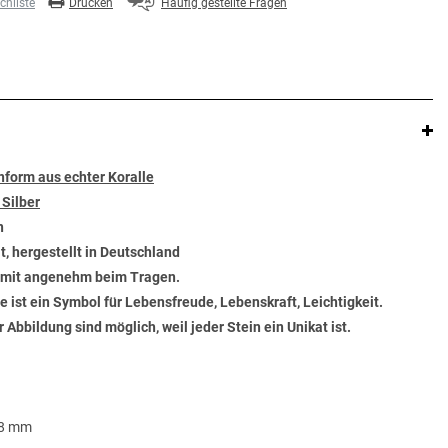
hliste
Drucken
Häufig gestellte Fragen
nform aus echter Koralle
 Silber
n
t, hergestellt in Deutschland
somit angenehm beim Tragen.
ie ist ein Symbol für Lebensfreude, Lebenskraft, Leichtigkeit.
bbildung sind möglich, weil jeder Stein ein Unikat ist.
.8 mm