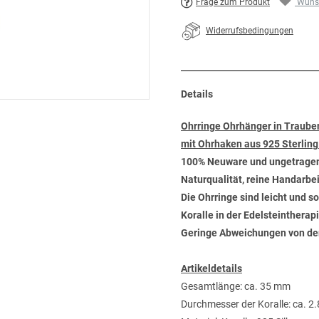
Frage zum Produkt
Wunsc
Widerrufsbedingungen
Details
Ohrringe Ohrhänger in Traube
mit Ohrhaken aus 925 Sterling
100% Neuware und ungetrage
Naturqualität, reine Handarbei
Die Ohrringe sind leicht und 
Koralle in der Edelsteintherap
Geringe Abweichungen von der A
Artikeldetails
Gesamtlänge: ca. 35 mm
Durchmesser der Koralle: ca. 2