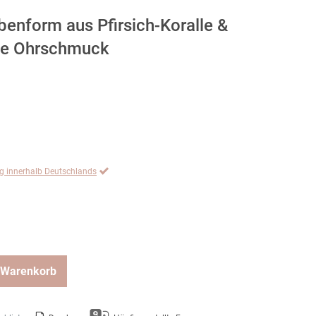
benform aus Pfirsich-Koralle &
nge Ohrschmuck
ng innerhalb Deutschlands
 Warenkorb