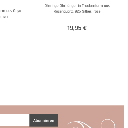
Ohrringe Ohrhänger in Traubenform aus
orm aus Onyx
Rosenquarz, 925 Silber, rosé
Damen
19,95 €
Abonnieren