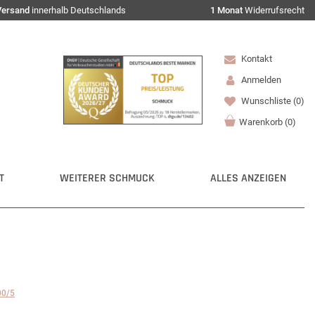
Versand
innerhalb Deutschlands
1 Monat
Widerrufsrecht
Kontakt
Anmelden
Wunschliste
(0)
Warenkorb
(
0
)
T
WEITERER SCHMUCK
ALLES ANZEIGEN
00/5