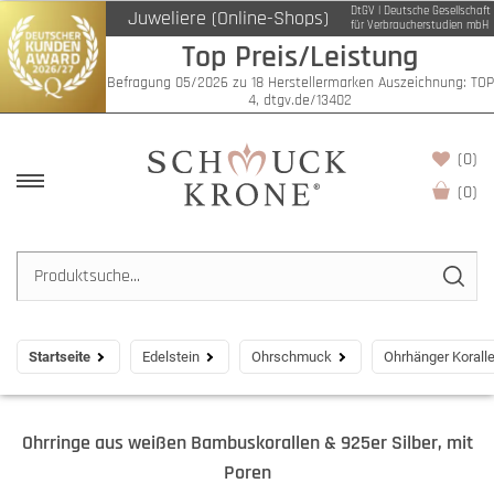
DtGV | Deutsche Gesellschaft
Juweliere (Online-Shops)
für Verbraucherstudien mbH
Top Preis/Leistung
Befragung 05/2026 zu 18 Herstellermarken Auszeichnung: TOP
4, dtgv.de/13402
(0)
(
0
)
Startseite
Edelstein
Ohrschmuck
Ohrhänger Korall
Ohrringe aus weißen Bambuskorallen & 925er Silber, mit
Poren