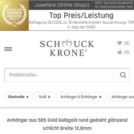
DtGV | Deutsche Gesellschaft
Juweliere (Online-Shops)
für Verbraucherstudien mbH
Top Preis/Leistung
Befragung 05/2026 zu 18 Herstellermarken Auszeichnung: TOP
4, dtgv.de/13402
(0)
(
0
)
Startseite
Gold
Anhänger & Einhänger
Anhänger aus
Anhänger aus 585 Gold Gelbgold rund gedreht glänzend
schlicht Breite 12,8mm