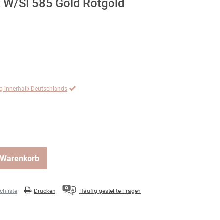
 W/SI 585 Gold Rotgold
ng innerhalb Deutschlands
 Warenkorb
hliste
Drucken
Häufig gestellte Fragen