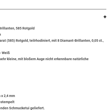
Brillanten, 585 Rotgold
n
t (585) Rotgold, teilrhodiniert, mit 8 Diamant-Brillanten, 0,05 ct.,
- Weiß
sehr kleine, mit bloßem Auge nicht erkennbare natürliche
 x 2,4 mm
gestempelt
senden Schmucketui geliefert.