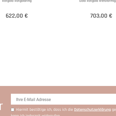
Rotgold Rotgoldring
Gold Rotgold kreisförmig
622,00 €
703,00 €
r
Hiermit bestätige ich, dass ich die
Daten­schutz­erklärung
ge
kann ich jederzeit widerrufen.