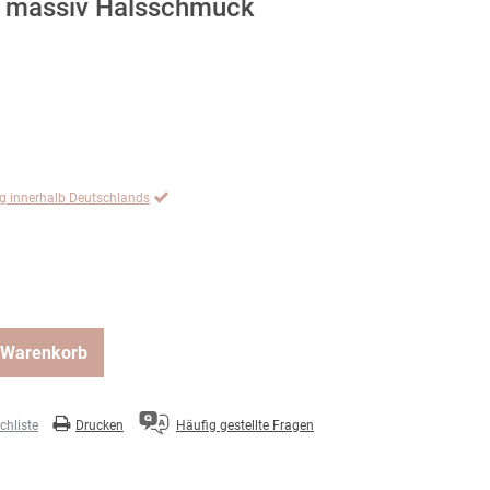
t massiv Halsschmuck
ng innerhalb Deutschlands
 Warenkorb
hliste
Drucken
Häufig gestellte Fragen