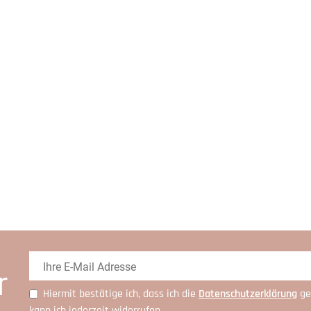
r
Hiermit bestätige ich, dass ich die
Daten­schutz­erklärung
ge
kann ich jederzeit widerrufen.