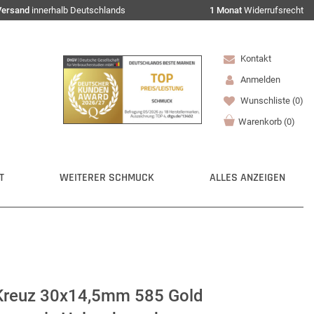
Versand
innerhalb Deutschlands
1 Monat
Widerrufsrecht
Kontakt
Anmelden
Wunschliste
(0)
Warenkorb
(
0
)
T
WEITERER SCHMUCK
ALLES ANZEIGEN
 Kreuz 30x14,5mm 585 Gold