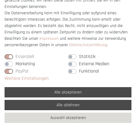
gesetzte Cookies. Wir teilen diese Daten mit Dritten, die wir in den
Einstellungen benennen.
Die Datenverarbeitung kann mit Einwilligung oder aufgrund eines
berechtigten Interesses erfolgen. Die Zustimmung kann erteilt oder
Vertrag widerrufen
abgelehnt werden. Es besteht das Recht, nicht einzuwilligen und die
Einwilligung zu einem späteren Zeitpunkt zu ändern oder zu widerrufen.
Beachten Sie unser
Impressum
und weitere Hinweise zur Verwendung
personenbezogener Daten in unserer
Daten­schutz­erklärung
.
Essenziell
Statistik
Marketing
Externe Medien
PayPal
Funktional
Weitere Einstellungen
Alle akzeptieren
Alle ablehnen
* Alle Preise verstehen sich inkl. gesetzl. MwSt. und
zzgl. Versandkosten
Auswahl akzeptieren
** Nur innerhalb Deutschlands
© copyright 2007-2026 Schmuck Krone / Alle
Rechte vorbehalten / powered by
createyourtemplate