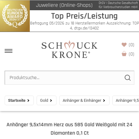
DtGV | Deutsche Gesellschaft
Juweliere (Online-Shops)
für Verbraucherstudien mbH
Top Preis/Leistung
Befragung 05/2026 zu 18 Herstellermarken Auszeichnung: TOP
4, dtgv.de/13402
(0)
(
0
)
Startseite
Gold
Anhänger & Einhänger
Anhänger 9,5
Anhänger 9,5x14mm Herz aus 585 Gold Weißgold mit 24
Diamanten 0,1 Ct