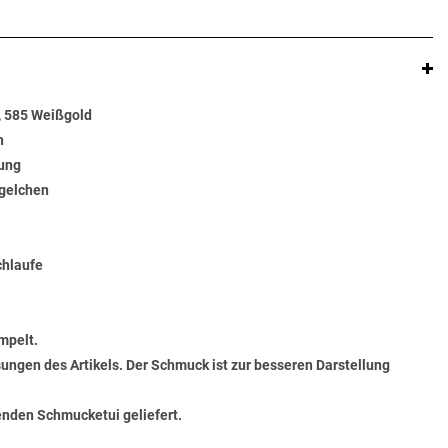
, 585 Weißgold
n
rung
ügelchen
chlaufe
mpelt.
ungen des Artikels. Der Schmuck ist zur besseren Darstellung
senden Schmucketui geliefert.