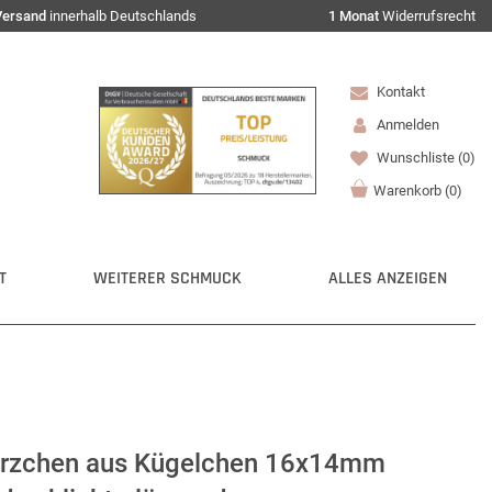
Versand
innerhalb Deutschlands
1 Monat
Widerrufsrecht
Kontakt
Anmelden
Wunschliste
(0)
Warenkorb
(
0
)
T
WEITERER SCHMUCK
ALLES ANZEIGEN
erzchen aus Kügelchen 16x14mm