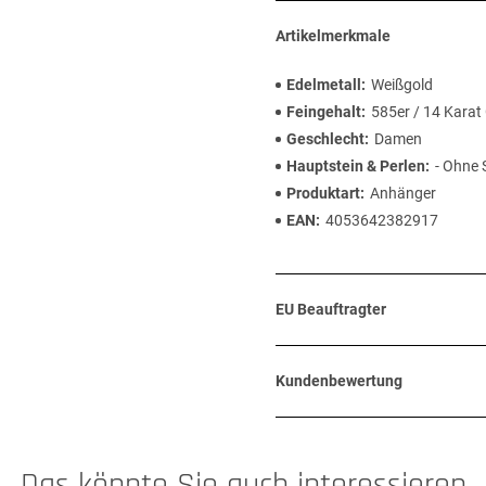
Artikelmerkmale
Edelmetall
Weißgold
Feingehalt
585er / 14 Karat
Geschlecht
Damen
Hauptstein & Perlen
- Ohne 
Produktart
Anhänger
EAN
4053642382917
EU Beauftragter
Kundenbewertung
Das könnte Sie auch interessieren