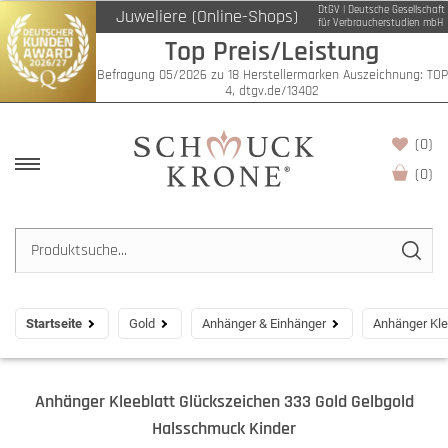
DtGV | Deutsche Gesellschaft
Juweliere (Online-Shops)
für Verbraucherstudien mbH
Top Preis/Leistung
Befragung 05/2026 zu 18 Herstellermarken Auszeichnung: TOP
4, dtgv.de/13402
(0)
(
0
)
Startseite
Gold
Anhänger & Einhänger
Anhänger Kle
Anhänger Kleeblatt Glückszeichen 333 Gold Gelbgold
Halsschmuck Kinder