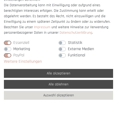
Die Datenverarbeitung kann mit Einwilligung oder aufgrund eines
berechtigten Interesses erfolgen. Die Zustimmung kann erteilt oder
Vertrag widerrufen
abgelehnt werden. Es besteht das Recht, nicht einzuwilligen und die
Einwilligung zu einem späteren Zeitpunkt zu ändern oder zu widerrufen.
Beachten Sie unser
Impressum
und weitere Hinweise zur Verwendung
personenbezogener Daten in unserer
Daten­schutz­erklärung
.
Essenziell
Statistik
Marketing
Externe Medien
PayPal
Funktional
Weitere Einstellungen
Alle akzeptieren
Alle ablehnen
* Alle Preise verstehen sich inkl. gesetzl. MwSt. und
zzgl. Versandkosten
Auswahl akzeptieren
** Nur innerhalb Deutschlands
© copyright 2007-2026 Schmuck Krone / Alle
Rechte vorbehalten / powered by
createyourtemplate