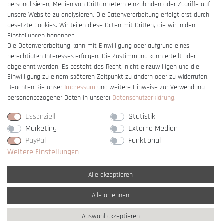
Barrierefreiheitserklärung
personalisieren, Medien von Drittanbietern einzubinden oder Zugriffe auf
unsere Website zu analysieren. Die Datenverarbeitung erfolgt erst durch
gesetzte Cookies. Wir teilen diese Daten mit Dritten, die wir in den
Einstellungen benennen.
Die Datenverarbeitung kann mit Einwilligung oder aufgrund eines
berechtigten Interesses erfolgen. Die Zustimmung kann erteilt oder
Vertrag widerrufen
abgelehnt werden. Es besteht das Recht, nicht einzuwilligen und die
Einwilligung zu einem späteren Zeitpunkt zu ändern oder zu widerrufen.
Beachten Sie unser
Impressum
und weitere Hinweise zur Verwendung
personenbezogener Daten in unserer
Daten­schutz­erklärung
.
Essenziell
Statistik
Marketing
Externe Medien
PayPal
Funktional
Weitere Einstellungen
Alle akzeptieren
Alle ablehnen
* Alle Preise verstehen sich inkl. gesetzl. MwSt. und
zzgl. Versandkosten
Auswahl akzeptieren
** Nur innerhalb Deutschlands
© copyright 2007-2026 Schmuck Krone / Alle