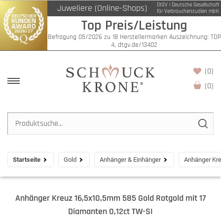
DtGV | Deutsche Gesellschaft
Juweliere (Online-Shops)
für Verbraucherstudien mbH
Top Preis/Leistung
Befragung 05/2026 zu 18 Herstellermarken Auszeichnung: TOP
4, dtgv.de/13402
(0)
(
0
)
Startseite
Gold
Anhänger & Einhänger
Anhänger Kre
Anhänger Kreuz 16,5x10,5mm 585 Gold Rotgold mit 17
Diamanten 0,12ct TW-SI