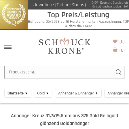
DtGV | Deutsche Gesellschaft
Juweliere (Online-Shops)
für Verbraucherstudien mbH
Top Preis/Leistung
Befragung 05/2026 zu 18 Herstellermarken Auszeichnung: TOP
4, dtgv.de/13402
(0)
(
0
)
Startseite
Gold
Anhänger & Einhänger
Anhänger Kre
Anhänger Kreuz 31,7x19,5mm aus 375 Gold Gelbgold
glänzend Goldanhänger