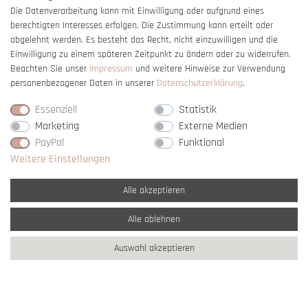
Die Datenverarbeitung kann mit Einwilligung oder aufgrund eines
berechtigten Interesses erfolgen. Die Zustimmung kann erteilt oder
Vertrag widerrufen
abgelehnt werden. Es besteht das Recht, nicht einzuwilligen und die
Einwilligung zu einem späteren Zeitpunkt zu ändern oder zu widerrufen.
Beachten Sie unser
Impressum
und weitere Hinweise zur Verwendung
personenbezogener Daten in unserer
Daten­schutz­erklärung
.
Essenziell
Statistik
Marketing
Externe Medien
PayPal
Funktional
Weitere Einstellungen
Alle akzeptieren
Alle ablehnen
* Alle Preise verstehen sich inkl. gesetzl. MwSt. und
zzgl. Versandkosten
Auswahl akzeptieren
** Nur innerhalb Deutschlands
© copyright 2007-2026 Schmuck Krone / Alle
Rechte vorbehalten / powered by
createyourtemplate