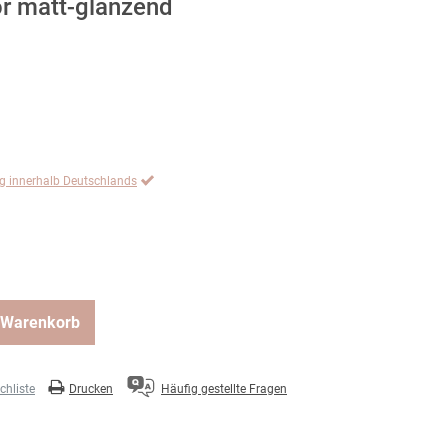
or matt-glänzend
ng innerhalb Deutschlands
 Warenkorb
hliste
Drucken
Häufig gestellte Fragen