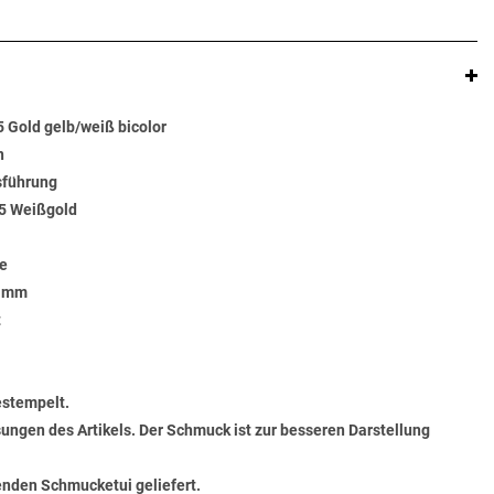
Gold gelb/weiß bicolor
n
sführung
85 Weißgold
fe
6 mm
t
estempelt.
ungen des Artikels. Der Schmuck ist zur besseren Darstellung
senden Schmucketui geliefert.