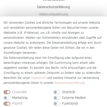
Datenschutzerklärung
Widerrufsbelehrung
AGB
Wir verwenden Cookies und ähnliche Technologien auf unserer Website
und verarbeiten personenbezogene Daten von Besucher:innen unserer
Impressum
Webseite (z.B. IP-Adresse), um z.B. Inhalte und Anzeigen zu
Barrierefreiheitserklärung
personalisieren, Medien von Drittanbietern einzubinden oder Zugriffe auf
unsere Website zu analysieren. Die Datenverarbeitung erfolgt erst durch
gesetzte Cookies. Wir teilen diese Daten mit Dritten, die wir in den
Einstellungen benennen.
Die Datenverarbeitung kann mit Einwilligung oder aufgrund eines
berechtigten Interesses erfolgen. Die Zustimmung kann erteilt oder
Vertrag widerrufen
abgelehnt werden. Es besteht das Recht, nicht einzuwilligen und die
Einwilligung zu einem späteren Zeitpunkt zu ändern oder zu widerrufen.
Beachten Sie unser
Impressum
und weitere Hinweise zur Verwendung
personenbezogener Daten in unserer
Daten­schutz­erklärung
.
Essenziell
Statistik
Marketing
Externe Medien
PayPal
Funktional