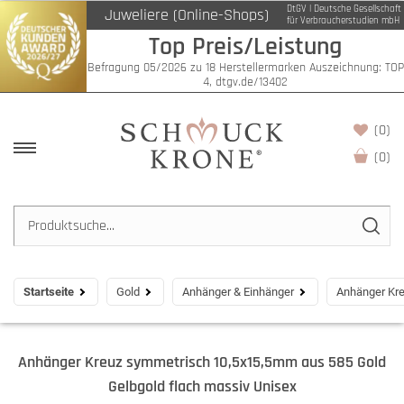
DtGV | Deutsche Gesellschaft
Juweliere (Online-Shops)
für Verbraucherstudien mbH
Top Preis/Leistung
Befragung 05/2026 zu 18 Herstellermarken Auszeichnung: TOP
4, dtgv.de/13402
(0)
(
0
)
Startseite
Gold
Anhänger & Einhänger
Anhänger Kre
Anhänger Kreuz symmetrisch 10,5x15,5mm aus 585 Gold
Gelbgold flach massiv Unisex