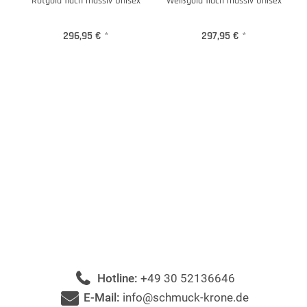
Rotgold flach massiv Unisex
Weißgold flach massiv Unisex
296,95 €
*
297,95 €
*
Hotline:
+49 30 52136646
E-Mail:
info@schmuck-krone.de