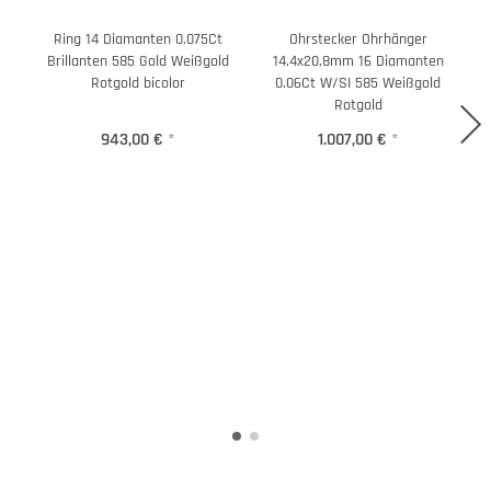
Ring 14 Diamanten 0.075Ct
Ohrstecker Ohrhänger
Brillanten 585 Gold Weißgold
14,4x20,8mm 16 Diamanten
1
Rotgold bicolor
0.06Ct W/SI 585 Weißgold
Rotgold
943,00 €
*
1.007,00 €
*