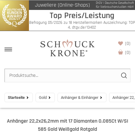
DtGV | Deutsche Gesellschaft
Juweliere (Online-Shops)
für Verbraucherstudien mbH
Top Preis/Leistung
Befragung 05/2026 zu 18 Herstellermarken Auszeichnung: TOP
4, dtgv.de/13402
(0)
(
0
)
Startseite
Gold
Anhänger & Einhänger
Anhänger 22,
Anhänger 22,2x26,2mm mit 17 Diamanten 0.085Ct W/SI
585 Gold Weißgold Rotgold