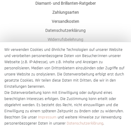
Diamant- und Brillanten-Ratgeber
Zahlungsarten
Versandkosten
Datenschutzerklärung
Widerrufsbelehrung
AGB
Wir verwenden Cookies und ähnliche Technologien auf unserer Website
und verarbeiten personenbezogene Daten von Besucher:innen unserer
Impressum
Webseite (z.B. IP-Adresse), um z.B. Inhalte und Anzeigen zu
Barrierefreiheitserklärung
personalisieren, Medien von Drittanbietern einzubinden oder Zugriffe auf
unsere Website zu analysieren. Die Datenverarbeitung erfolgt erst durch
gesetzte Cookies. Wir teilen diese Daten mit Dritten, die wir in den
Einstellungen benennen.
Die Datenverarbeitung kann mit Einwilligung oder aufgrund eines
berechtigten Interesses erfolgen. Die Zustimmung kann erteilt oder
Vertrag widerrufen
abgelehnt werden. Es besteht das Recht, nicht einzuwilligen und die
Einwilligung zu einem späteren Zeitpunkt zu ändern oder zu widerrufen.
Beachten Sie unser
Impressum
und weitere Hinweise zur Verwendung
personenbezogener Daten in unserer
Daten­schutz­erklärung
.