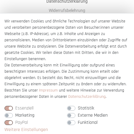
Datenschutzerklärung
Widerrufsbelehrung
AGB
Wir verwenden Cookies und ähnliche Technologien auf unserer Website
und verarbeiten personenbezogene Daten von Besucher:innen unserer
Impressum
Webseite (z.B. IP-Adresse), um z.B. Inhalte und Anzeigen zu
Barrierefreiheitserklärung
personalisieren, Medien von Drittanbietern einzubinden oder Zugriffe auf
unsere Website zu analysieren. Die Datenverarbeitung erfolgt erst durch
gesetzte Cookies. Wir teilen diese Daten mit Dritten, die wir in den
Einstellungen benennen.
Die Datenverarbeitung kann mit Einwilligung oder aufgrund eines
berechtigten Interesses erfolgen. Die Zustimmung kann erteilt oder
Vertrag widerrufen
abgelehnt werden. Es besteht das Recht, nicht einzuwilligen und die
Einwilligung zu einem späteren Zeitpunkt zu ändern oder zu widerrufen.
Beachten Sie unser
Impressum
und weitere Hinweise zur Verwendung
personenbezogener Daten in unserer
Daten­schutz­erklärung
.
Essenziell
Statistik
Marketing
Externe Medien
PayPal
Funktional
Weitere Einstellungen