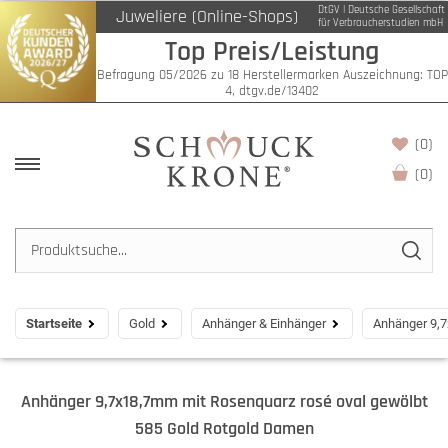
DtGV | Deutsche Gesellschaft
Juweliere (Online-Shops)
für Verbraucherstudien mbH
Top Preis/Leistung
Befragung 05/2026 zu 18 Herstellermarken Auszeichnung: TOP
4, dtgv.de/13402
(0)
(
0
)
Startseite
Gold
Anhänger & Einhänger
Anhänger 9,7
Anhänger 9,7x18,7mm mit Rosenquarz rosé oval gewölbt
585 Gold Rotgold Damen