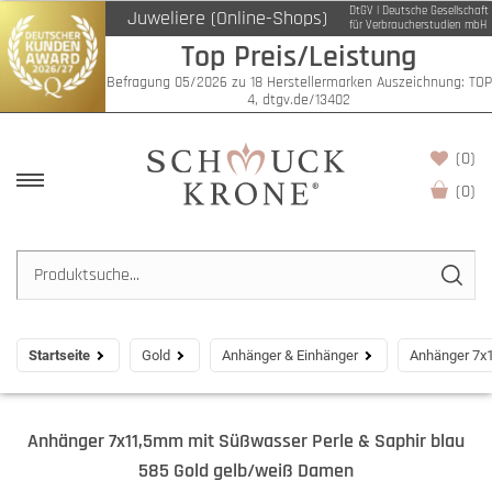
DtGV | Deutsche Gesellschaft
Juweliere (Online-Shops)
für Verbraucherstudien mbH
Top Preis/Leistung
Befragung 05/2026 zu 18 Herstellermarken Auszeichnung: TOP
4, dtgv.de/13402
(0)
(
0
)
Startseite
Gold
Anhänger & Einhänger
Anhänger 7x1
Anhänger 7x11,5mm mit Süßwasser Perle & Saphir blau
585 Gold gelb/weiß Damen