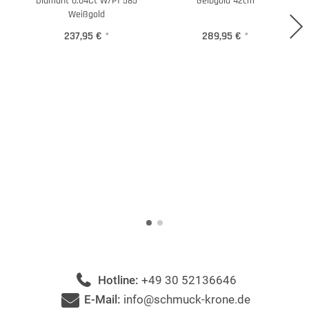
Diamant 0.04Ct W/P1 585
Gelbgold 42cm
Weißgold
237,95 €
*
289,95 €
*
Hotline:
+49 30 52136646
E-Mail:
info@schmuck-krone.de