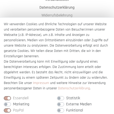
Datenschutzerklärung
Widerrufsbelehrung
AGB
Wir verwenden Cookies und ähnliche Technologien auf unserer Website
und verarbeiten personenbezogene Daten von Besucher:innen unserer
Impressum
Webseite (z.B. IP-Adresse), um z.B. Inhalte und Anzeigen zu
Barrierefreiheitserklärung
personalisieren, Medien von Drittanbietern einzubinden oder Zugriffe auf
unsere Website zu analysieren. Die Datenverarbeitung erfolgt erst durch
gesetzte Cookies. Wir teilen diese Daten mit Dritten, die wir in den
Einstellungen benennen.
Die Datenverarbeitung kann mit Einwilligung oder aufgrund eines
berechtigten Interesses erfolgen. Die Zustimmung kann erteilt oder
Vertrag widerrufen
abgelehnt werden. Es besteht das Recht, nicht einzuwilligen und die
Einwilligung zu einem späteren Zeitpunkt zu ändern oder zu widerrufen.
Beachten Sie unser
Impressum
und weitere Hinweise zur Verwendung
personenbezogener Daten in unserer
Daten­schutz­erklärung
.
Essenziell
Statistik
Marketing
Externe Medien
PayPal
Funktional