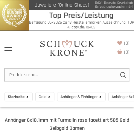
DtGV | Deutsche Gesellschaft
Juweliere (Online-Shops)
für Verbraucherstudien mbH
Top Preis/Leistung
Befragung 05/2026 zu 18 Herstellermarken Auszeichnung: TOP
4, dtgv.de/13402
(0)
(
0
)
Startseite
Gold
Anhänger & Einhänger
Anhänger 6x1
Anhänger 6x10,1mm mit Turmalin rosa facettiert 585 Gold
Gelbgold Damen