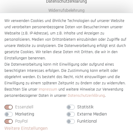
Datenschutzerklärung
Widerrufsbelehrung
AGB
Wir verwenden Cookies und ähnliche Technologien auf unserer Website
und verarbeiten personenbezogene Daten von Besucher:innen unserer
Impressum
Webseite (z.B. IP-Adresse), um z.B. Inhalte und Anzeigen zu
Barrierefreiheitserklärung
personalisieren, Medien von Drittanbietern einzubinden oder Zugriffe auf
unsere Website zu analysieren. Die Datenverarbeitung erfolgt erst durch
gesetzte Cookies. Wir teilen diese Daten mit Dritten, die wir in den
Einstellungen benennen.
Die Datenverarbeitung kann mit Einwilligung oder aufgrund eines
berechtigten Interesses erfolgen. Die Zustimmung kann erteilt oder
Vertrag widerrufen
abgelehnt werden. Es besteht das Recht, nicht einzuwilligen und die
Einwilligung zu einem späteren Zeitpunkt zu ändern oder zu widerrufen.
Beachten Sie unser
Impressum
und weitere Hinweise zur Verwendung
personenbezogener Daten in unserer
Daten­schutz­erklärung
.
Essenziell
Statistik
Marketing
Externe Medien
PayPal
Funktional
Weitere Einstellungen