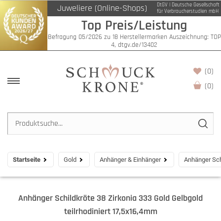
DtGV | Deutsche Gesellschaft
Juweliere (Online-Shops)
für Verbraucherstudien mbH
Top Preis/Leistung
Befragung 05/2026 zu 18 Herstellermarken Auszeichnung: TOP
4, dtgv.de/13402
(0)
(
0
)
Startseite
Gold
Anhänger & Einhänger
Anhänger Sch
Anhänger Schildkröte 38 Zirkonia 333 Gold Gelbgold
teilrhodiniert 17,5x16,4mm