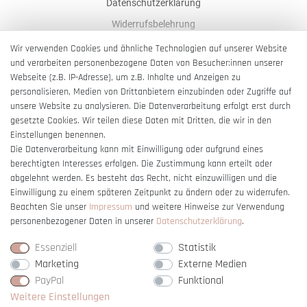
Datenschutzerklärung
Widerrufsbelehrung
AGB
Wir verwenden Cookies und ähnliche Technologien auf unserer Website
und verarbeiten personenbezogene Daten von Besucher:innen unserer
Impressum
Webseite (z.B. IP-Adresse), um z.B. Inhalte und Anzeigen zu
Barrierefreiheitserklärung
personalisieren, Medien von Drittanbietern einzubinden oder Zugriffe auf
unsere Website zu analysieren. Die Datenverarbeitung erfolgt erst durch
gesetzte Cookies. Wir teilen diese Daten mit Dritten, die wir in den
Einstellungen benennen.
Die Datenverarbeitung kann mit Einwilligung oder aufgrund eines
berechtigten Interesses erfolgen. Die Zustimmung kann erteilt oder
Vertrag widerrufen
abgelehnt werden. Es besteht das Recht, nicht einzuwilligen und die
Einwilligung zu einem späteren Zeitpunkt zu ändern oder zu widerrufen.
Beachten Sie unser
Impressum
und weitere Hinweise zur Verwendung
personenbezogener Daten in unserer
Daten­schutz­erklärung
.
Essenziell
Statistik
Marketing
Externe Medien
PayPal
Funktional
Weitere Einstellungen