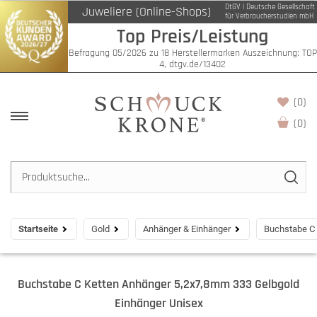
DtGV | Deutsche Gesellschaft
Juweliere (Online-Shops)
für Verbraucherstudien mbH
Top Preis/Leistung
Befragung 05/2026 zu 18 Herstellermarken Auszeichnung: TOP
4, dtgv.de/13402
(0)
(
0
)
Startseite
Gold
Anhänger & Einhänger
Buchstabe C 
Buchstabe C Ketten Anhänger 5,2x7,8mm 333 Gelbgold
Einhänger Unisex