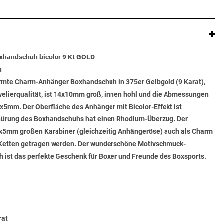
handschuh bicolor 9 Kt GOLD
n
ormte Charm-Anhänger Boxhandschuh in 375er Gelbgold (9 Karat),
welierqualität, ist 14x10mm groß, innen hohl und die Abmessungen
x5mm. Der Oberfläche des Anhänger mit Bicolor-Effekt ist
nürung des Boxhandschuhs hat einen Rhodium-Überzug. Der
x5mm großen Karabiner (gleichzeitig Anhängeröse) auch als Charm
 Ketten getragen werden. Der wunderschöne Motivschmuck-
ist das perfekte Geschenk für Boxer und Freunde des Boxsports.
rat