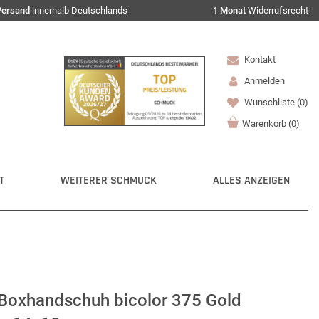
Versand
innerhalb Deutschlands
1 Monat
Widerrufsrecht
Kontakt
Anmelden
Wunschliste
(0)
Warenkorb
(
0
)
T
WEITERER SCHMUCK
ALLES ANZEIGEN
Boxhandschuh bicolor 375 Gold