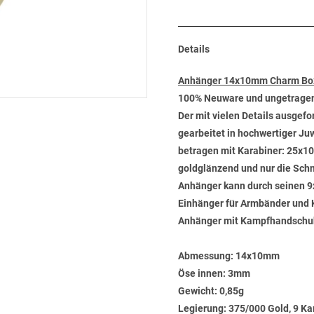
Details
Anhänger 14x10mm Charm Box
100% Neuware und ungetrage
Der mit vielen Details ausgef
gearbeitet in hochwertiger Ju
betragen mit Karabiner: 25x10
goldglänzend und nur die Sch
Anhänger kann durch seinen 9
Einhänger für Armbänder und
Anhänger mit Kampfhandschuh 
Abmessung:
14x10mm
Öse innen:
3mm
Gewicht:
0,85g
Legierung:
375/000 Gold, 9 Ka