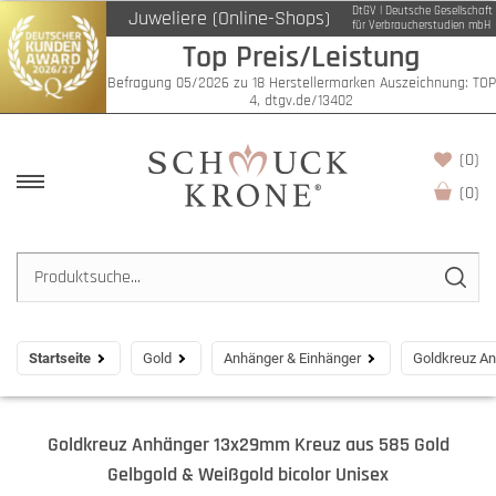
DtGV | Deutsche Gesellschaft
Juweliere (Online-Shops)
für Verbraucherstudien mbH
Top Preis/Leistung
Befragung 05/2026 zu 18 Herstellermarken Auszeichnung: TOP
4, dtgv.de/13402
(0)
(
0
)
Startseite
Gold
Anhänger & Einhänger
Goldkreuz An
Goldkreuz Anhänger 13x29mm Kreuz aus 585 Gold
Gelbgold & Weißgold bicolor Unisex