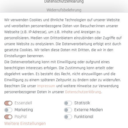
Datenschutzerklärung
Widerrufsbelehrung
AGB
Wir verwenden Cookies und ähnliche Technologien auf unserer Website
und verarbeiten personenbezogene Daten von Besucher:innen unserer
Impressum
Webseite (z.B. IP-Adresse), um z.B. Inhalte und Anzeigen zu
Barrierefreiheitserklärung
personalisieren, Medien von Drittanbietern einzubinden oder Zugriffe auf
unsere Website zu analysieren. Die Datenverarbeitung erfolgt erst durch
gesetzte Cookies. Wir teilen diese Daten mit Dritten, die wir in den
Einstellungen benennen.
Die Datenverarbeitung kann mit Einwilligung oder aufgrund eines
berechtigten Interesses erfolgen. Die Zustimmung kann erteilt oder
Vertrag widerrufen
abgelehnt werden. Es besteht das Recht, nicht einzuwilligen und die
Einwilligung zu einem späteren Zeitpunkt zu ändern oder zu widerrufen.
Beachten Sie unser
Impressum
und weitere Hinweise zur Verwendung
personenbezogener Daten in unserer
Daten­schutz­erklärung
.
Essenziell
Statistik
Marketing
Externe Medien
PayPal
Funktional
Weitere Einstellungen