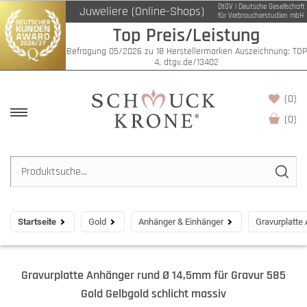
DtGV | Deutsche Gesellschaft
Juweliere (Online-Shops)
für Verbraucherstudien mbH
Top Preis/Leistung
Befragung 05/2026 zu 18 Herstellermarken Auszeichnung: TOP
4, dtgv.de/13402
(0)
(
0
)
Startseite
Gold
Anhänger & Einhänger
Gravurplatte
Gravurplatte Anhänger rund Ø 14,5mm für Gravur 585
Gold Gelbgold schlicht massiv