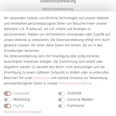
Datenschutzerklärung
Widerrufsbelehrung
AGB
Wir verwenden Cookies und ähnliche Technologien auf unserer Website
und verarbeiten personenbezogene Daten von Besucher:innen unserer
Impressum
Webseite (z.B. IP-Adresse), um z.B. Inhalte und Anzeigen zu
Barrierefreiheitserklärung
personalisieren, Medien von Drittanbietern einzubinden oder Zugriffe auf
unsere Website zu analysieren. Die Datenverarbeitung erfolgt erst durch
gesetzte Cookies. Wir teilen diese Daten mit Dritten, die wir in den
Einstellungen benennen.
Die Datenverarbeitung kann mit Einwilligung oder aufgrund eines
berechtigten Interesses erfolgen. Die Zustimmung kann erteilt oder
Vertrag widerrufen
abgelehnt werden. Es besteht das Recht, nicht einzuwilligen und die
Einwilligung zu einem späteren Zeitpunkt zu ändern oder zu widerrufen.
Beachten Sie unser
Impressum
und weitere Hinweise zur Verwendung
personenbezogener Daten in unserer
Daten­schutz­erklärung
.
Essenziell
Statistik
Marketing
Externe Medien
PayPal
Funktional
Weitere Einstellungen