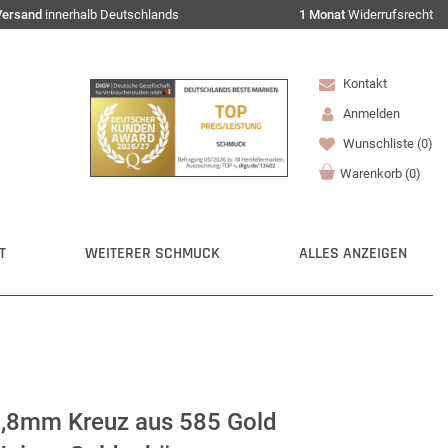
Versand
innerhalb Deutschlands
1 Monat
Widerrufsrecht
Kontakt
Anmelden
Wunschliste
(0)
Warenkorb
(
0
)
T
WEITERER SCHMUCK
ALLES ANZEIGEN
,8mm Kreuz aus 585 Gold