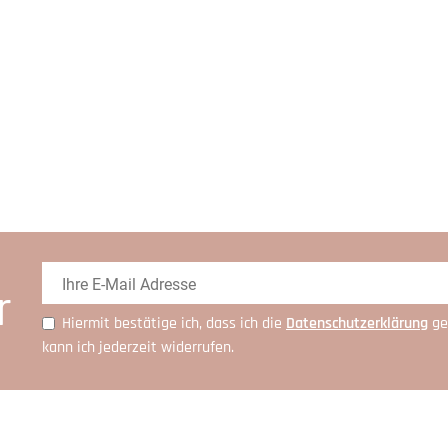
r
Hiermit bestätige ich, dass ich die
Daten­schutz­erklärung
ge
kann ich jederzeit widerrufen.