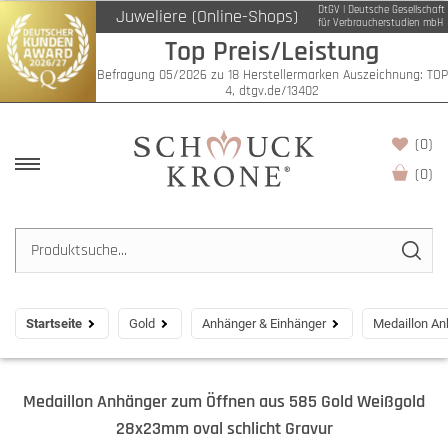
DtGV | Deutsche Gesellschaft
Juweliere (Online-Shops)
für Verbraucherstudien mbH
Top Preis/Leistung
Befragung 05/2026 zu 18 Herstellermarken Auszeichnung: TOP
4, dtgv.de/13402
(0)
(
0
)
Startseite
Gold
Anhänger & Einhänger
Medaillon An
Medaillon Anhänger zum Öffnen aus 585 Gold Weißgold
28x23mm oval schlicht Gravur