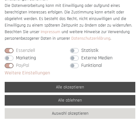
Die Datenverarbeitung kann mit Einwilligung oder aufgrund eines
berechtigten Interesses erfolgen. Die Zustimmung kann erteilt oder
Vertrag widerrufen
abgelehnt werden. Es besteht das Recht, nicht einzuwilligen und die
Einwilligung zu einem späteren Zeitpunkt zu ändern oder zu widerrufen.
Beachten Sie unser
Impressum
und weitere Hinweise zur Verwendung
personenbezogener Daten in unserer
Daten­schutz­erklärung
.
Essenziell
Statistik
Marketing
Externe Medien
PayPal
Funktional
Weitere Einstellungen
Alle akzeptieren
Alle ablehnen
* Alle Preise verstehen sich inkl. gesetzl. MwSt. und
zzgl. Versandkosten
Auswahl akzeptieren
** Nur innerhalb Deutschlands
© copyright 2007-2026 Schmuck Krone / Alle
Rechte vorbehalten / powered by
createyourtemplate