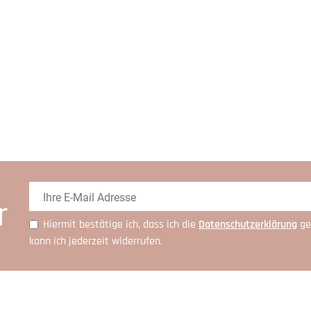
r
Hiermit bestätige ich, dass ich die
Daten­schutz­erklärung
ge
kann ich jederzeit widerrufen.