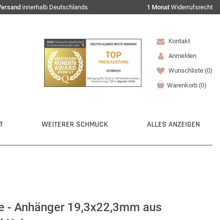
Versand
innerhalb Deutschlands
1 Monat
Widerrufsrecht
Kontakt
Anmelden
Wunschliste
(0)
Warenkorb
(
0
)
T
WEITERER SCHMUCK
ALLES ANZEIGEN
e - Anhänger 19,3x22,3mm aus