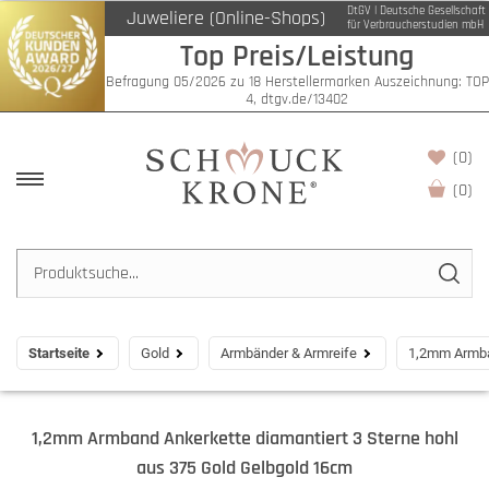
DtGV | Deutsche Gesellschaft
Juweliere (Online-Shops)
für Verbraucherstudien mbH
Top Preis/Leistung
Befragung 05/2026 zu 18 Herstellermarken Auszeichnung: TOP
4, dtgv.de/13402
(0)
(
0
)
Startseite
Gold
Armbänder & Armreife
1,2mm Armban
1,2mm Armband Ankerkette diamantiert 3 Sterne hohl
aus 375 Gold Gelbgold 16cm