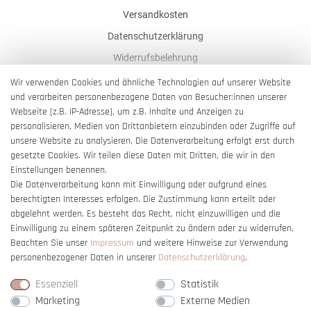
Versandkosten
Datenschutzerklärung
Widerrufsbelehrung
AGB
Wir verwenden Cookies und ähnliche Technologien auf unserer Website
und verarbeiten personenbezogene Daten von Besucher:innen unserer
Impressum
Webseite (z.B. IP-Adresse), um z.B. Inhalte und Anzeigen zu
Barrierefreiheitserklärung
personalisieren, Medien von Drittanbietern einzubinden oder Zugriffe auf
unsere Website zu analysieren. Die Datenverarbeitung erfolgt erst durch
gesetzte Cookies. Wir teilen diese Daten mit Dritten, die wir in den
Einstellungen benennen.
Die Datenverarbeitung kann mit Einwilligung oder aufgrund eines
berechtigten Interesses erfolgen. Die Zustimmung kann erteilt oder
Vertrag widerrufen
abgelehnt werden. Es besteht das Recht, nicht einzuwilligen und die
Einwilligung zu einem späteren Zeitpunkt zu ändern oder zu widerrufen.
Beachten Sie unser
Impressum
und weitere Hinweise zur Verwendung
personenbezogener Daten in unserer
Daten­schutz­erklärung
.
Essenziell
Statistik
Marketing
Externe Medien