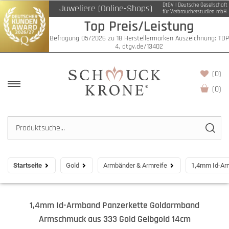
DtGV | Deutsche Gesellschaft
Juweliere (Online-Shops)
für Verbraucherstudien mbH
Top Preis/Leistung
Befragung 05/2026 zu 18 Herstellermarken Auszeichnung: TOP
4, dtgv.de/13402
(0)
(
0
)
Startseite
Gold
Armbänder & Armreife
1,4mm Id-Ar
1,4mm Id-Armband Panzerkette Goldarmband
Armschmuck aus 333 Gold Gelbgold 14cm