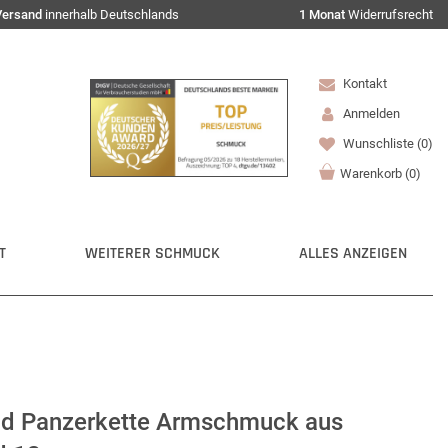
Versand
innerhalb Deutschlands
1 Monat
Widerrufsrecht
Kontakt
Anmelden
Wunschliste
(0)
Warenkorb
(
0
)
T
WEITERER SCHMUCK
ALLES ANZEIGEN
d Panzerkette Armschmuck aus