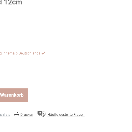
ld 12cm
ng innerhalb Deutschlands
 Warenkorb
hliste
Drucken
Häufig gestellte Fragen