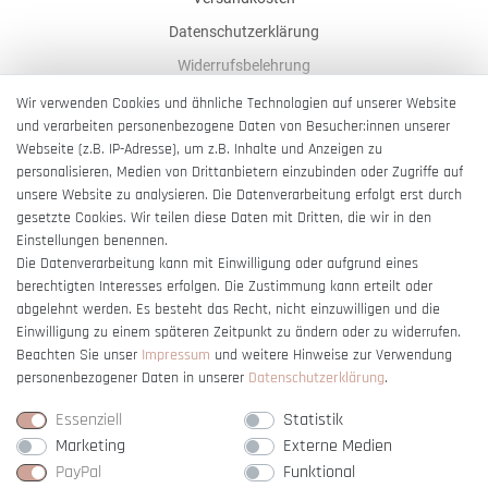
Datenschutzerklärung
Widerrufsbelehrung
AGB
Wir verwenden Cookies und ähnliche Technologien auf unserer Website
und verarbeiten personenbezogene Daten von Besucher:innen unserer
Impressum
Webseite (z.B. IP-Adresse), um z.B. Inhalte und Anzeigen zu
Barrierefreiheitserklärung
personalisieren, Medien von Drittanbietern einzubinden oder Zugriffe auf
unsere Website zu analysieren. Die Datenverarbeitung erfolgt erst durch
gesetzte Cookies. Wir teilen diese Daten mit Dritten, die wir in den
Einstellungen benennen.
Die Datenverarbeitung kann mit Einwilligung oder aufgrund eines
berechtigten Interesses erfolgen. Die Zustimmung kann erteilt oder
Vertrag widerrufen
abgelehnt werden. Es besteht das Recht, nicht einzuwilligen und die
Einwilligung zu einem späteren Zeitpunkt zu ändern oder zu widerrufen.
Beachten Sie unser
Impressum
und weitere Hinweise zur Verwendung
personenbezogener Daten in unserer
Daten­schutz­erklärung
.
Essenziell
Statistik
Marketing
Externe Medien
PayPal
Funktional