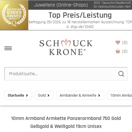
DtGV | Deutsche Gesellschaft
Juweliere (Online-Shops)
für Verbraucherstudien mbH
Top Preis/Leistung
Befragung 05/2026 zu 18 Herstellermarken Auszeichnung: TOP
4, dtgv.de/13402
(0)
(
0
)
Startseite
Gold
Armbänder & Armreife
10mm Armban
10mm Armband Armkette Panzerarmband 750 Gold
Gelbgold & Weißgold 19cm Unisex