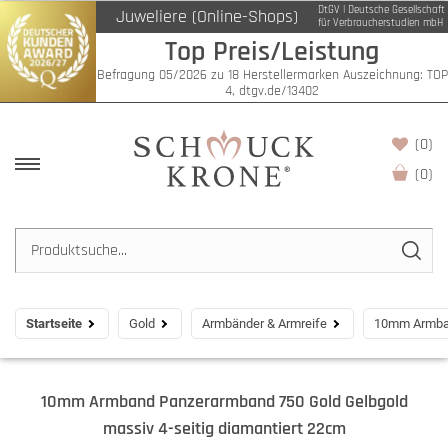
DtGV | Deutsche Gesellschaft
Juweliere (Online-Shops)
für Verbraucherstudien mbH
Top Preis/Leistung
Befragung 05/2026 zu 18 Herstellermarken Auszeichnung: TOP
4, dtgv.de/13402
(0)
(
0
)
Startseite
Gold
Armbänder & Armreife
10mm Armban
10mm Armband Panzerarmband 750 Gold Gelbgold
massiv 4-seitig diamantiert 22cm