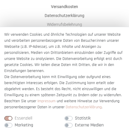
Versandkosten
Datenschutzerklärung
Widerrufsbelehrung
AGB
Wir verwenden Cookies und ähnliche Technologien auf unserer Website
und verarbeiten personenbezogene Daten von Besucher:innen unserer
Impressum
Webseite (z.B. IP-Adresse), um z.B. Inhalte und Anzeigen zu
Barrierefreiheitserklärung
personalisieren, Medien von Drittanbietern einzubinden oder Zugriffe auf
unsere Website zu analysieren. Die Datenverarbeitung erfolgt erst durch
gesetzte Cookies. Wir teilen diese Daten mit Dritten, die wir in den
Einstellungen benennen.
Die Datenverarbeitung kann mit Einwilligung oder aufgrund eines
berechtigten Interesses erfolgen. Die Zustimmung kann erteilt oder
Vertrag widerrufen
abgelehnt werden. Es besteht das Recht, nicht einzuwilligen und die
Einwilligung zu einem späteren Zeitpunkt zu ändern oder zu widerrufen.
Beachten Sie unser
Impressum
und weitere Hinweise zur Verwendung
personenbezogener Daten in unserer
Daten­schutz­erklärung
.
Essenziell
Statistik
Marketing
Externe Medien