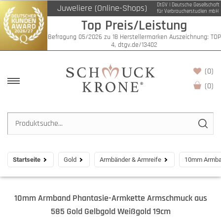
DtGV | Deutsche Gesellschaft
Juweliere (Online-Shops)
für Verbraucherstudien mbH
Top Preis/Leistung
Befragung 05/2026 zu 18 Herstellermarken Auszeichnung: TOP
4, dtgv.de/13402
(0)
(
0
)
Startseite
Gold
Armbänder & Armreife
10mm Armban
10mm Armband Phantasie-Armkette Armschmuck aus
585 Gold Gelbgold Weißgold 19cm