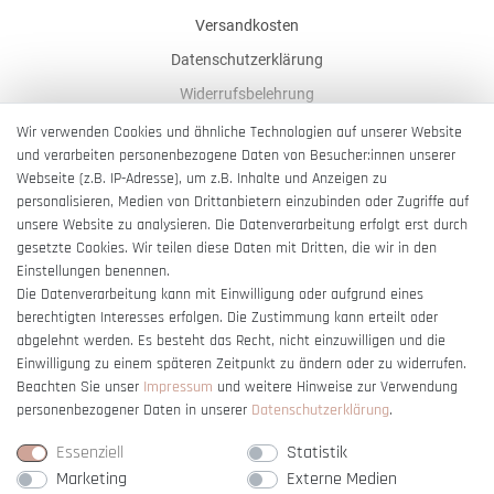
Versandkosten
Datenschutzerklärung
Widerrufsbelehrung
AGB
Wir verwenden Cookies und ähnliche Technologien auf unserer Website
und verarbeiten personenbezogene Daten von Besucher:innen unserer
Impressum
Webseite (z.B. IP-Adresse), um z.B. Inhalte und Anzeigen zu
Barrierefreiheitserklärung
personalisieren, Medien von Drittanbietern einzubinden oder Zugriffe auf
unsere Website zu analysieren. Die Datenverarbeitung erfolgt erst durch
gesetzte Cookies. Wir teilen diese Daten mit Dritten, die wir in den
Einstellungen benennen.
Die Datenverarbeitung kann mit Einwilligung oder aufgrund eines
berechtigten Interesses erfolgen. Die Zustimmung kann erteilt oder
Vertrag widerrufen
abgelehnt werden. Es besteht das Recht, nicht einzuwilligen und die
Einwilligung zu einem späteren Zeitpunkt zu ändern oder zu widerrufen.
Beachten Sie unser
Impressum
und weitere Hinweise zur Verwendung
personenbezogener Daten in unserer
Daten­schutz­erklärung
.
Essenziell
Statistik
Marketing
Externe Medien