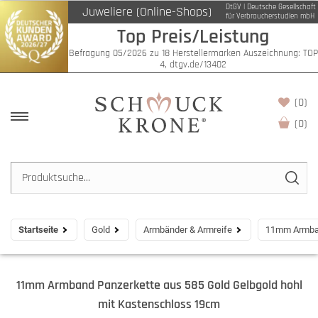
DtGV | Deutsche Gesellschaft
Juweliere (Online-Shops)
für Verbraucherstudien mbH
Top Preis/Leistung
Befragung 05/2026 zu 18 Herstellermarken Auszeichnung: TOP
4, dtgv.de/13402
(0)
(
0
)
Startseite
Gold
Armbänder & Armreife
11mm Armban
11mm Armband Panzerkette aus 585 Gold Gelbgold hohl
mit Kastenschloss 19cm