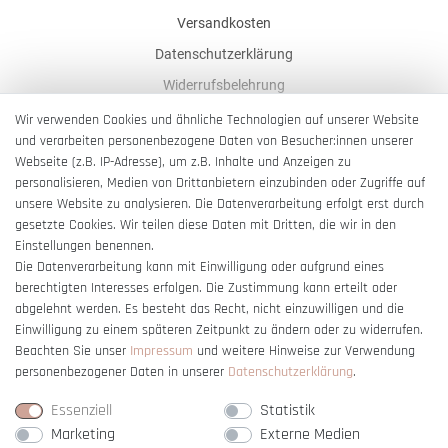
Versandkosten
Datenschutzerklärung
Widerrufsbelehrung
AGB
Wir verwenden Cookies und ähnliche Technologien auf unserer Website
und verarbeiten personenbezogene Daten von Besucher:innen unserer
Impressum
Webseite (z.B. IP-Adresse), um z.B. Inhalte und Anzeigen zu
Barrierefreiheitserklärung
personalisieren, Medien von Drittanbietern einzubinden oder Zugriffe auf
unsere Website zu analysieren. Die Datenverarbeitung erfolgt erst durch
gesetzte Cookies. Wir teilen diese Daten mit Dritten, die wir in den
Einstellungen benennen.
Die Datenverarbeitung kann mit Einwilligung oder aufgrund eines
berechtigten Interesses erfolgen. Die Zustimmung kann erteilt oder
Vertrag widerrufen
abgelehnt werden. Es besteht das Recht, nicht einzuwilligen und die
Einwilligung zu einem späteren Zeitpunkt zu ändern oder zu widerrufen.
Beachten Sie unser
Impressum
und weitere Hinweise zur Verwendung
personenbezogener Daten in unserer
Daten­schutz­erklärung
.
Essenziell
Statistik
Marketing
Externe Medien