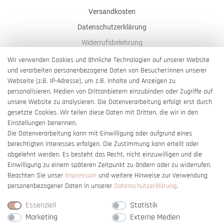
Versandkosten
Datenschutzerklärung
Widerrufsbelehrung
AGB
Wir verwenden Cookies und ähnliche Technologien auf unserer Website
und verarbeiten personenbezogene Daten von Besucher:innen unserer
Impressum
Webseite (z.B. IP-Adresse), um z.B. Inhalte und Anzeigen zu
Barrierefreiheitserklärung
personalisieren, Medien von Drittanbietern einzubinden oder Zugriffe auf
unsere Website zu analysieren. Die Datenverarbeitung erfolgt erst durch
gesetzte Cookies. Wir teilen diese Daten mit Dritten, die wir in den
Einstellungen benennen.
Die Datenverarbeitung kann mit Einwilligung oder aufgrund eines
berechtigten Interesses erfolgen. Die Zustimmung kann erteilt oder
Vertrag widerrufen
abgelehnt werden. Es besteht das Recht, nicht einzuwilligen und die
Einwilligung zu einem späteren Zeitpunkt zu ändern oder zu widerrufen.
Beachten Sie unser
Impressum
und weitere Hinweise zur Verwendung
personenbezogener Daten in unserer
Daten­schutz­erklärung
.
Essenziell
Statistik
Marketing
Externe Medien