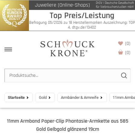
DtGV | Deutsche Gesellschaft
Juweliere (Online-Shops)
für Verbraucherstudien mbH
Top Preis/Leistung
Befragung 05/2026 zu 18 Herstellermarken Auszeichnung: TOP
4, dtgv.de/13402
(0)
(
0
)
Startseite
Gold
Armbänder & Armreife
11mm Armban
11mm Armband Paper-Clip Phantasie-Armkette aus 585
Gold Gelbgold glänzend 19cm