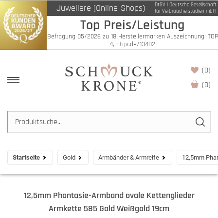
DtGV | Deutsche Gesellschaft
Juweliere (Online-Shops)
für Verbraucherstudien mbH
Top Preis/Leistung
Befragung 05/2026 zu 18 Herstellermarken Auszeichnung: TOP
4, dtgv.de/13402
(0)
(
0
)
Startseite
Gold
Armbänder & Armreife
12,5mm Phan
12,5mm Phantasie-Armband ovale Kettenglieder
Armkette 585 Gold Weißgold 19cm