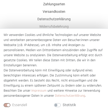
Zahlungsarten
Versandkosten
Datenschutzerklärung
Widerrufsbelehrung
AGB
Wir verwenden Cookies und ähnliche Technologien auf unserer Website
und verarbeiten personenbezogene Daten von Besucher:innen unserer
Impressum
Webseite (z.B. IP-Adresse), um z.B. Inhalte und Anzeigen zu
Barrierefreiheitserklärung
personalisieren, Medien von Drittanbietern einzubinden oder Zugriffe auf
unsere Website zu analysieren. Die Datenverarbeitung erfolgt erst durch
gesetzte Cookies. Wir teilen diese Daten mit Dritten, die wir in den
Einstellungen benennen.
Die Datenverarbeitung kann mit Einwilligung oder aufgrund eines
berechtigten Interesses erfolgen. Die Zustimmung kann erteilt oder
Vertrag widerrufen
abgelehnt werden. Es besteht das Recht, nicht einzuwilligen und die
Einwilligung zu einem späteren Zeitpunkt zu ändern oder zu widerrufen.
Beachten Sie unser
Impressum
und weitere Hinweise zur Verwendung
personenbezogener Daten in unserer
Daten­schutz­erklärung
.
Essenziell
Statistik