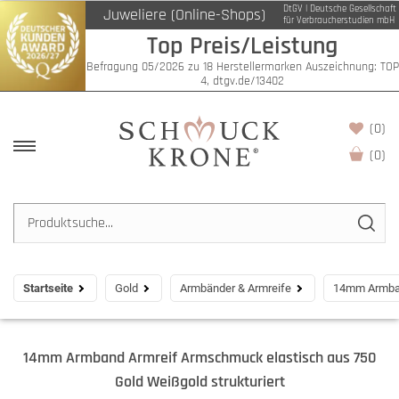
DtGV | Deutsche Gesellschaft
Juweliere (Online-Shops)
für Verbraucherstudien mbH
Top Preis/Leistung
Befragung 05/2026 zu 18 Herstellermarken Auszeichnung: TOP
4, dtgv.de/13402
(0)
(
0
)
Startseite
Gold
Armbänder & Armreife
14mm Armband
14mm Armband Armreif Armschmuck elastisch aus 750
Gold Weißgold strukturiert