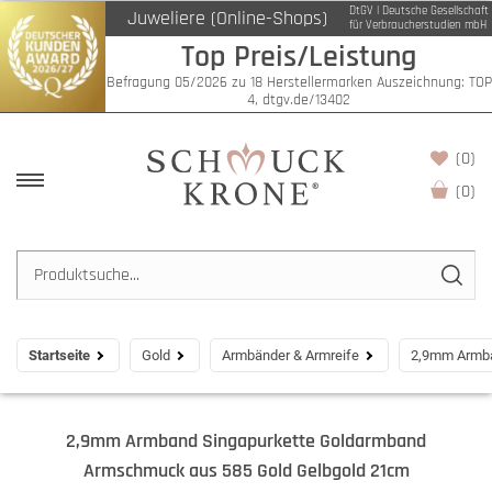
DtGV | Deutsche Gesellschaft
Juweliere (Online-Shops)
für Verbraucherstudien mbH
Top Preis/Leistung
Befragung 05/2026 zu 18 Herstellermarken Auszeichnung: TOP
4, dtgv.de/13402
(0)
(
0
)
Startseite
Gold
Armbänder & Armreife
2,9mm Armba
2,9mm Armband Singapurkette Goldarmband
Armschmuck aus 585 Gold Gelbgold 21cm