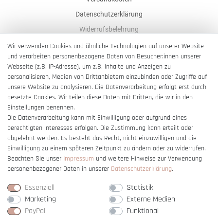
Datenschutzerklärung
Widerrufsbelehrung
AGB
Wir verwenden Cookies und ähnliche Technologien auf unserer Website
und verarbeiten personenbezogene Daten von Besucher:innen unserer
Impressum
Webseite (z.B. IP-Adresse), um z.B. Inhalte und Anzeigen zu
Barrierefreiheitserklärung
personalisieren, Medien von Drittanbietern einzubinden oder Zugriffe auf
unsere Website zu analysieren. Die Datenverarbeitung erfolgt erst durch
gesetzte Cookies. Wir teilen diese Daten mit Dritten, die wir in den
Einstellungen benennen.
Die Datenverarbeitung kann mit Einwilligung oder aufgrund eines
berechtigten Interesses erfolgen. Die Zustimmung kann erteilt oder
Vertrag widerrufen
abgelehnt werden. Es besteht das Recht, nicht einzuwilligen und die
Einwilligung zu einem späteren Zeitpunkt zu ändern oder zu widerrufen.
Beachten Sie unser
Impressum
und weitere Hinweise zur Verwendung
personenbezogener Daten in unserer
Daten­schutz­erklärung
.
Essenziell
Statistik
Marketing
Externe Medien
PayPal
Funktional