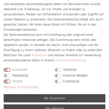
und verarbeiten personenbezogene Daten von Besucher:innen unserer
Impressum
Webseite (z.B. IP-Adresse), um z.B. Inhalte und Anzeigen zu
Barrierefreiheitserklärung
personalisieren, Medien von Drittanbietern einzubinden oder Zugriffe auf
unsere Website zu analysieren. Die Datenverarbeitung erfolgt erst durch
gesetzte Cookies. Wir teilen diese Daten mit Dritten, die wir in den
Einstellungen benennen.
Die Datenverarbeitung kann mit Einwilligung oder aufgrund eines
berechtigten Interesses erfolgen. Die Zustimmung kann erteilt oder
Vertrag widerrufen
abgelehnt werden. Es besteht das Recht, nicht einzuwilligen und die
Einwilligung zu einem späteren Zeitpunkt zu ändern oder zu widerrufen.
Beachten Sie unser
Impressum
und weitere Hinweise zur Verwendung
personenbezogener Daten in unserer
Daten­schutz­erklärung
.
Essenziell
Statistik
Marketing
Externe Medien
PayPal
Funktional
Weitere Einstellungen
Alle akzeptieren
Alle ablehnen