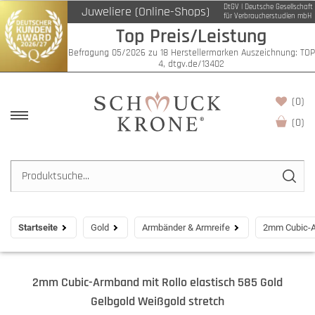
DtGV | Deutsche Gesellschaft
Juweliere (Online-Shops)
für Verbraucherstudien mbH
Top Preis/Leistung
Befragung 05/2026 zu 18 Herstellermarken Auszeichnung: TOP
4, dtgv.de/13402
(0)
(
0
)
Startseite
Gold
Armbänder & Armreife
2mm Cubic-Ar
2mm Cubic-Armband mit Rollo elastisch 585 Gold
Gelbgold Weißgold stretch