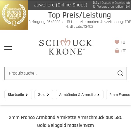
DtGV | Deutsche Gesellschaft
Juweliere (Online-Shops)
für Verbraucherstudien mbH
Top Preis/Leistung
Befragung 05/2026 zu 18 Herstellermarken Auszeichnung: TOP
4, dtgv.de/13402
(0)
(
0
)
Startseite
Gold
Armbänder & Armreife
2mm Franco 
2mm Franco Armband Armkette Armschmuck aus 585
Gold Gelbgold massiv 19cm