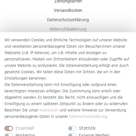
Zahlungsarten
Versandkosten
Datenschutzerklärung
Widerrufsbelehrung
AGB
Wir verwenden Cookies und ähnliche Technologien auf unserer Website
und verarbeiten personenbezogene Daten von Besucher:innen unserer
Impressum
Webseite (z.B. IP-Adresse), um z.B. Inhalte und Anzeigen zu
Barrierefreiheitserklärung
personalisieren, Medien von Drittanbietern einzubinden oder Zugriffe auf
unsere Website zu analysieren. Die Datenverarbeitung erfolgt erst durch
gesetzte Cookies. Wir teilen diese Daten mit Dritten, die wir in den
Einstellungen benennen.
Die Datenverarbeitung kann mit Einwilligung oder aufgrund eines
berechtigten Interesses erfolgen. Die Zustimmung kann erteilt oder
Vertrag widerrufen
abgelehnt werden. Es besteht das Recht, nicht einzuwilligen und die
Einwilligung zu einem späteren Zeitpunkt zu ändern oder zu widerrufen.
Beachten Sie unser
Impressum
und weitere Hinweise zur Verwendung
personenbezogener Daten in unserer
Daten­schutz­erklärung
.
Essenziell
Statistik
Marketing
Externe Medien