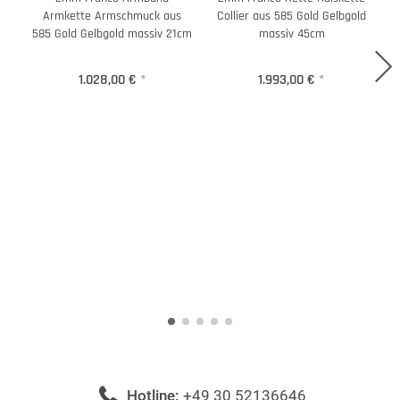
Armkette Armschmuck aus
Collier aus 585 Gold Gelbgold
585 Gold Gelbgold massiv 21cm
massiv 45cm
1.028,00 €
*
1.993,00 €
*
Hotline:
+49 30 52136646