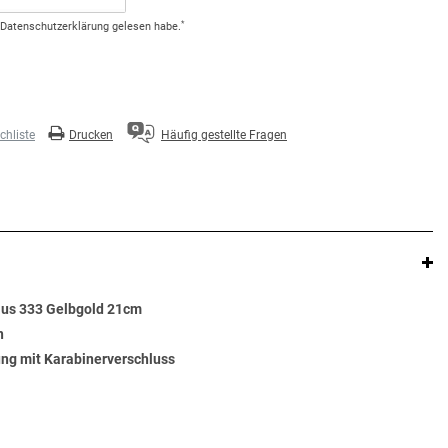
*
Daten­schutz­erklärung
gelesen habe.
hliste
Drucken
Häufig gestellte Fragen
us 333 Gelbgold 21cm
n
ng mit Karabinerverschluss