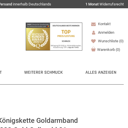
Versand
innerhalb Deutschlands
1 Monat
Widerrufsrecht
Kontakt
Anmelden
Wunschliste
(0)
Warenkorb
(
0
)
T
WEITERER SCHMUCK
ALLES ANZEIGEN
önigskette Goldarmband