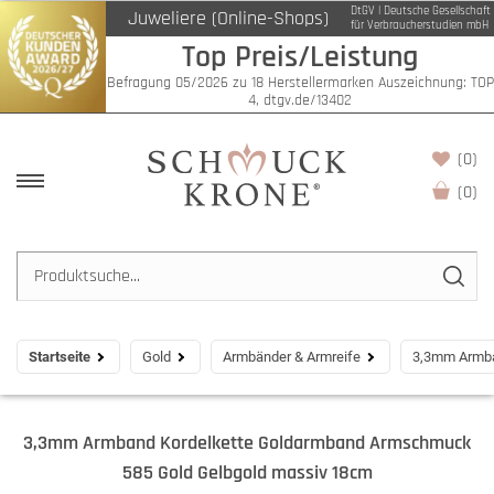
DtGV | Deutsche Gesellschaft
Juweliere (Online-Shops)
für Verbraucherstudien mbH
Top Preis/Leistung
Befragung 05/2026 zu 18 Herstellermarken Auszeichnung: TOP
4, dtgv.de/13402
(0)
(
0
)
Startseite
Gold
Armbänder & Armreife
3,3mm Armba
3,3mm Armband Kordelkette Goldarmband Armschmuck
585 Gold Gelbgold massiv 18cm