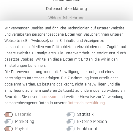
Datenschutzerklärung
Widerrufsbelehrung
AGB
Wir verwenden Cookies und ähnliche Technologien auf unserer Website
und verarbeiten personenbezogene Daten von Besucher:innen unserer
Impressum
Webseite (z.B. IP-Adresse), um z.B. Inhalte und Anzeigen zu
Barrierefreiheitserklärung
personalisieren, Medien von Drittanbietern einzubinden oder Zugriffe auf
unsere Website zu analysieren. Die Datenverarbeitung erfolgt erst durch
gesetzte Cookies. Wir teilen diese Daten mit Dritten, die wir in den
Einstellungen benennen.
Die Datenverarbeitung kann mit Einwilligung oder aufgrund eines
berechtigten Interesses erfolgen. Die Zustimmung kann erteilt oder
Vertrag widerrufen
abgelehnt werden. Es besteht das Recht, nicht einzuwilligen und die
Einwilligung zu einem späteren Zeitpunkt zu ändern oder zu widerrufen.
Beachten Sie unser
Impressum
und weitere Hinweise zur Verwendung
personenbezogener Daten in unserer
Daten­schutz­erklärung
.
Essenziell
Statistik
Marketing
Externe Medien
PayPal
Funktional