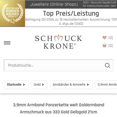
DtGV | Deutsche Gesellschaft
Juweliere (Online-Shops)
für Verbraucherstudien mbH
Top Preis/Leistung
Befragung 05/2026 zu 18 Herstellermarken Auszeichnung: TOP
4, dtgv.de/13402
(0)
(
0
)
Startseite
Gold
Armbänder & Armreife
3,9mm Armba
3,9mm Armband Panzerkette weit Goldarmband
Armschmuck aus 333 Gold Gelbgold 21cm