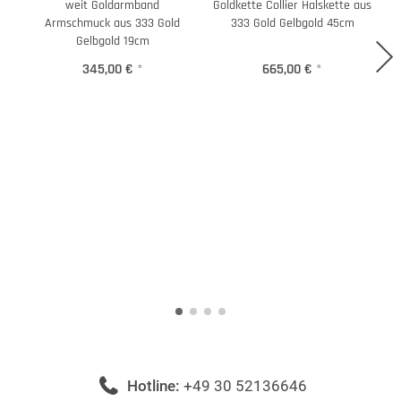
weit Goldarmband
Goldkette Collier Halskette aus
G
Armschmuck aus 333 Gold
333 Gold Gelbgold 45cm
Gelbgold 19cm
345,00 €
*
665,00 €
*
Hotline:
+49 30 52136646