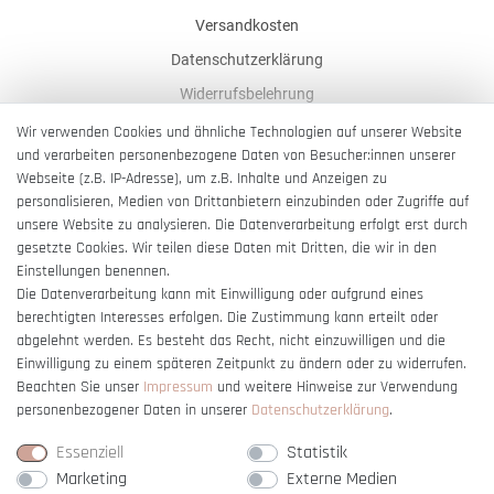
Versandkosten
Datenschutzerklärung
Widerrufsbelehrung
AGB
Wir verwenden Cookies und ähnliche Technologien auf unserer Website
und verarbeiten personenbezogene Daten von Besucher:innen unserer
Impressum
Webseite (z.B. IP-Adresse), um z.B. Inhalte und Anzeigen zu
Barrierefreiheitserklärung
personalisieren, Medien von Drittanbietern einzubinden oder Zugriffe auf
unsere Website zu analysieren. Die Datenverarbeitung erfolgt erst durch
gesetzte Cookies. Wir teilen diese Daten mit Dritten, die wir in den
Einstellungen benennen.
Die Datenverarbeitung kann mit Einwilligung oder aufgrund eines
berechtigten Interesses erfolgen. Die Zustimmung kann erteilt oder
Vertrag widerrufen
abgelehnt werden. Es besteht das Recht, nicht einzuwilligen und die
Einwilligung zu einem späteren Zeitpunkt zu ändern oder zu widerrufen.
Beachten Sie unser
Impressum
und weitere Hinweise zur Verwendung
personenbezogener Daten in unserer
Daten­schutz­erklärung
.
Essenziell
Statistik
Marketing
Externe Medien